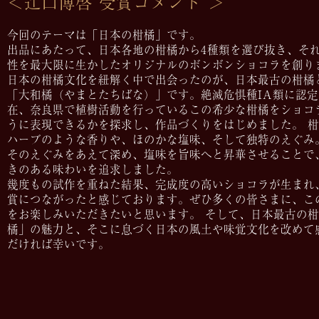
＜辻󠄀口博啓 受賞コメント ＞
今回のテーマは「日本の柑橘」です。
出品にあたって、日本各地の柑橘から4種類を選び抜き、そ
性を最大限に生かしたオリジナルのボンボンショコラを創り
日本の柑橘文化を紐解く中で出会ったのが、日本最古の柑橘
「大和橘（やまとたちばな）」です。絶滅危惧種IA類に認
在、奈良県で植樹活動を行っているこの希少な柑橘をショコ
うに表現できるかを探求し、作品づくりをはじめました。 
ハーブのような香りや、ほのかな塩味、そして独特のえぐみ
そのえぐみをあえて深め、塩味を旨味へと昇華させることで
きのある味わいを追求しました。
幾度もの試作を重ねた結果、完成度の高いショコラが生まれ
賞につながったと感じております。ぜひ多くの皆さまに、こ
をお楽しみいただきたいと思います。 そして、日本最古の
橘」の魅力と、そこに息づく日本の風土や味覚文化を改めて
だければ幸いです。