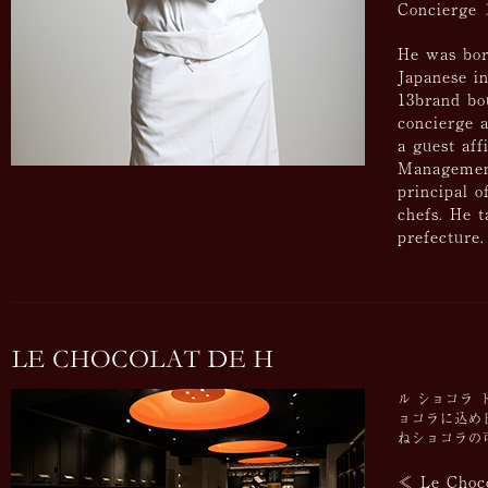
Concierge 
He was born
Japanese in
13brand bo
concierge 
a guest aff
Management
principal o
chefs. He 
prefecture.
ル ショコラ
ョコラに込め
ねショコラの
≪ Le Choco