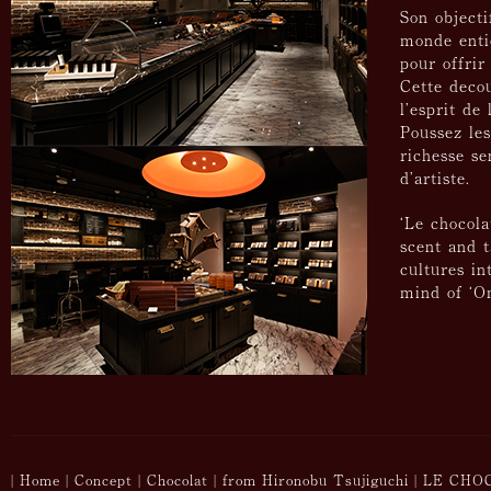
Son objecti
monde entie
pour offri
Cette decou
l’esprit de
Poussez les
richesse se
d’artiste.
‘Le chocola
scent and t
cultures in
mind of ‘O
|
Home
|
Concept
|
Chocolat
|
from Hironobu Tsujiguchi
|
LE CHO