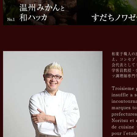
和菓子職人の
え、コンセプ
会代表として
学客員教授・
ツ調理師専門
Troisieme g
insuffle a 
incontourna
marques to
prefectures
Noritsu et 
de cuisine
pour l’etud