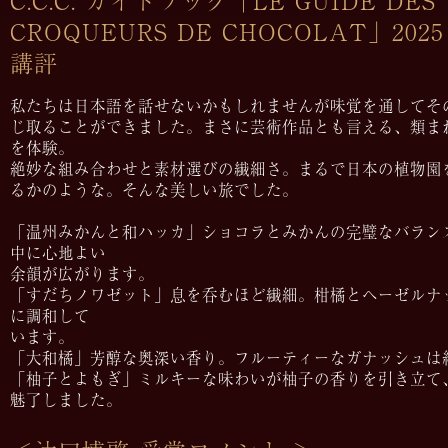
C.C.C. ガイドブック「LE GUIDE DES
CROQUEURS DE CHOCOLAT」202
講評
私たちは日本語を話せないかもしれませんが味覚を通してそ
じ取ることができました。まさに芸術作品とも言える、類ま
を体験。
絶妙な組み合わせと素材選びの繊細さ。まるで日本の植物園
るかのような。そんな美しい旅でした。
「温州みかんと和ハッカ」ショコラとみかんの完璧なバラン
中に心地よい
余韻が広がります。
「すだちノワゼット」息を呑むほど繊細。柑橘とヘーゼルナ
に調和して
います。
「大和橘」芳醇な奥深い香り。フルーティーなガナッシュは
「柚子とよもぎ」ミルキーな味わいが柚子の香りを引き立て
魅了しました。