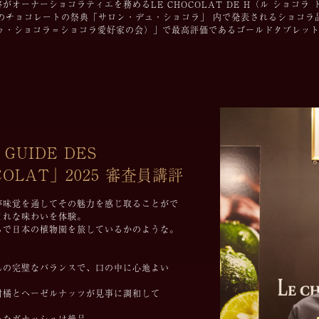
啓がオーナーショコラティエを務めるLE CHOCOLAT DE H（ル ショコラ
コレートの祭典「サロン・デュ・ショコラ」 内で発表されるショコラ品評会「C.C.C.
ル・ドゥ・ショコラ＝ショコラ愛好家の会）」で最高評価であるゴールドタブレッ
 GUIDE DES
OCOLAT」2025 審査員講評
が味覚を通してその魅力を感じ取ることがで
まれな味わいを体験。
るで日本の植物園を旅しているかのような。
んの完璧なバランスで、口の中に心地よい
柑橘とヘーゼルナッツが見事に調和して