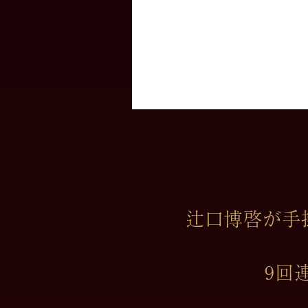
辻口博啓が手掛
9回