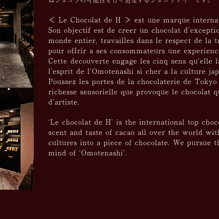
ねショコラの可能性を日々追及するショコラトリ―です。
≪ Le Chocolat de H ≫ est une marque internat
Son objectif est de creer un chocolat d’excepti
monde entier, travailles dans le respect de la t
pour offrir a ses consommateurs une experien
Cette decouverte engage les cinq sens qu’elle l
l’esprit de l’Omotenashi si cher a la culture ja
Poussez les portes de la chocolaterie de Tokyo 
richesse sensorielle que provoque le chocolat qu
d’artiste.
‘Le chocolat de H’ is the international top cho
scent and taste of cacao all over the world wi
cultures into a piece of chocolate. We pursue t
mind of ‘Omotenashi’.