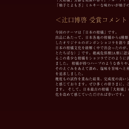
「大和橘」芳醇な奥深い香り。フルーティ
「柚子とよもぎ」ミルキーな味わいが柚子
＜辻󠄀口博啓 受賞コメント
今回のテーマは「日本の柑橘」です。
出品にあたって、日本各地の柑橘から4種
したオリジナルのボンボンショコラを創り
日本の柑橘文化を紐解く中で出会ったのが
とたちばな）」です。絶滅危惧種IA類に認
るこの希少な柑橘をショコラでどのように
ました。 柑橘が持つハーブのような香りや
そのえぐみをあえて深め、塩味を旨味へと
を追求しました。
幾度もの試作を重ねた結果、完成度の高い
と感じております。ぜひ多くの皆さまに、
ます。 そして、日本最古の柑橘「大和橘」
化を改めて感じていただければ幸いです。