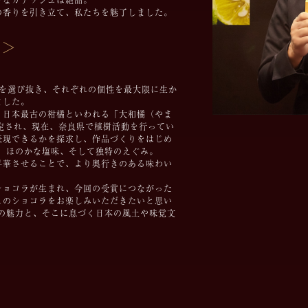
ーなガナッシュは絶品。
の香りを引き立て、私たちを魅了しました。
 ＞
類を選び抜き、それぞれの個性を最大限に生か
ました。
、日本最古の柑橘といわれる「大和橘（やま
定され、現在、奈良県で植樹活動を行ってい
表現できるかを探求し、作品づくりをはじめ
、ほのかな塩味、そして独特のえぐみ。
昇華させることで、より奥行きのある味わい
ショコラが生まれ、今回の受賞につながった
このショコラをお楽しみいただきたいと思い
の魅力と、そこに息づく日本の風土や味覚文