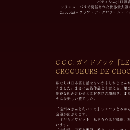
パティシエ辻󠄀口博
フランス・パリで開催された世界最大級のチョ
Chocolat＝クラブ・デ・クロクー
C.C.C. ガイドブック「LE
CROQUEURS DE CH
私たちは日本語を話せないかもしれません
きました。まさに芸術作品とも言える、類
絶妙な組み合わせと素材選びの繊細さ。ま
そんな美しい旅でした。
「温州みかんと和ハッカ」ショコラとみか
余韻が広がります。
「すだちノワゼット」息を呑むほど繊細。
います。