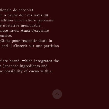
ionale de chocolat.
on a partir de crus issus du
radition chocolatiere japonaise
ce gustative memorable.
aisse ravis. Ainsi s’exprime
ponaise.
Ginza pour ressentir toute la
and il s’inscrit sur une partition
colate brand, which integrates the
th Japanese ingredients and
he possibility of cacao with a