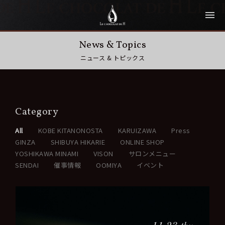
News & Topics
ニュース & トピックス
Category
All
KOBE KITANONOSTA
KARUIZAWA
Press
GINZA
SHIBUYA HIKARIE
ONLINE SHOP
YOSHIKAWA MINAMI
VISON
サロンメニュー
SENDAI
催事情報
OOMIYA
イベント